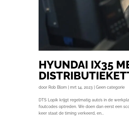
HYUNDAI IX35 M
DISTRIBUTIEKE
door
Rob Blom
|
mrt 14, 2023
|
Geen categorie
DTS Lopik krijgt regelmatig auto’s in de werkpl
foutcodes optreden. We doen dan eerst een sco
keer staat de timing verkeerd, en...