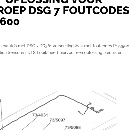
OEP DSG 7 FOUTCODES
3600
nenauto’s met DSG 7 DQ381 versnellingsbak met foutcodes P173500
tion Sensoren. DTS Lopik heeft hiervoor een oplossing, kennis en