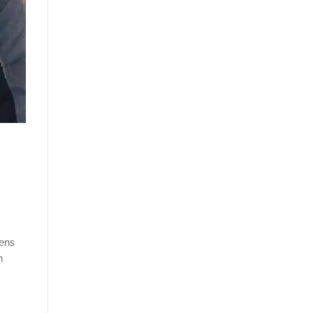
gens
n