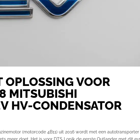
T OPLOSSING VOOR
8 MITSUBISHI
EV HV-CONDENSATOR
nzinemotor (motorcode 4B11) uit 2016 wordt met een autotransporter
s meer doet. Het is voor DTS Lopik de eerste Outlander met dit eu