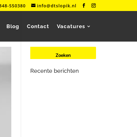
348-550380
info@dtslopik.nl
Blog
Contact
Vacatures
Recente berichten
Renault Zoe (2e generatie) met
oplaadproblemen? Dit is wat er
aan de hand is
Mercedes-Benz Vito W447
herkent contactsleutel niet meer
Tesla Large Drive Unit –
reparatie en veelvoorkomende
problemen