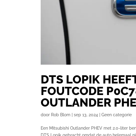
DTS LOPIK HEEF
FOUTCODE P0C7
OUTLANDER PH
door
Rob Blom
|
sep 13, 2024
|
Geen categorie
Een Mitsubishi Outlander PHEV met 2.0-liter be
DTS Lopik gebracht omdat de auto helemaal niet