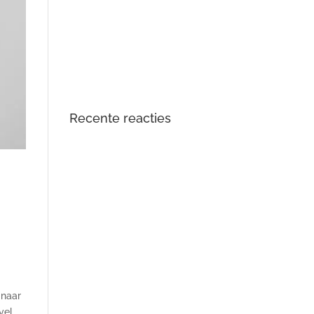
DTS Lopik lost lagergeluid
problemen tractiemotor en gear
drive unit Kia en Hyundai EV op
Opgelost: zoemend en gierend
geluid Audi e-tron elektromotor
Recente reacties
 naar
vel,