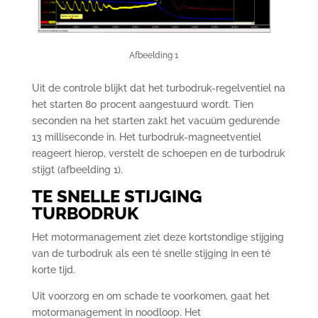
Afbeelding 1
Uit de controle blijkt dat het turbodruk-regelventiel na
het starten 80 procent aangestuurd wordt. Tien
seconden na het starten zakt het vacuüm gedurende
13 milliseconde in. Het turbodruk-magneetventiel
reageert hierop, verstelt de schoepen en de turbodruk
stijgt (afbeelding 1).
TE SNELLE STIJGING
TURBODRUK
Het motormanagement ziet deze kortstondige stijging
van de turbodruk als een té snelle stijging in een té
korte tijd.
Uit voorzorg en om schade te voorkomen, gaat het
motormanagement in noodloop. Het