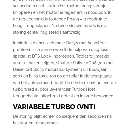
seconden na het starten het motorstoringslampje
knipperen en het motormanagement in noodloop. In
de regeleenheid is foutcode P0299 – turbodruk te
hoog – opgeslagen. Na twee nieuwe turbo’s is de
storing echter nog steeds aanwezig.
Inmiddels dienen zich meer Daily’s met hetzelfde
probleem zich aan en wordt de hulp van diagnose-
specialist DTS Lopik ingeroepen. Totdat wij met de
auto te maken krijgen, staat de Daily 40C 18 300 met
Diesel crd 16c39 motorstuursysteem uit bouwjaar
2007 en bijna twee ton op de teller in de werkplaats
van het autoverhuurbedrijf. De eerste nieuw geleverde
turbo werd al door leverancier Turbo’s Hoet
teruggehaald, uitgebreid getest en in orde bevonden.
VARIABELE TURBO (VNT)
De storing blijft echter consequent tien seconden na
het starten terugkomen.