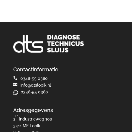
Contactinformatie

0348-55 0380

info@dtslopik.nl
0348-55 0380
Adresgegevens
e
2
Industrieweg 10a
3411 ME Lopik