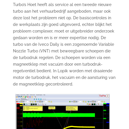
Turbo’s Hoet heeft als service al een tweede nieuwe
turbo aan het verhuurbedrijf aangeboden, maar ook
deze lost het probleem niet op. De basiscontroles in
de werkplaats zijn goed uitgevoerd, echter blijkt het
probleem complexer, moet er uitgebreider onderzoek
gedaan worden en is er meer expertise nodig. De
turbo van de Iveco Daily is een zogenoemde Variable
Nozzle Turbo (VNT) met beweegbare schoepen die
de turbodruk regelen. De schoepen worden via een
magneetklep met vacuüm door een turbodruk-
regelventiel bedient. In Lopik worden met draaiende
motor de turbodruk, het vacuüm en de aansturing van
de magneetklep gecontroleerd.