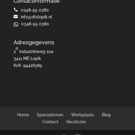
Contactinformatie

0348-55 0380

info@dtslopik.nl
0348-55 0380
Adresgegevens
e
2
Industrieweg 10a
3411 ME Lopik
KvK: 94416389
Home
Specialismen
Werkplaats
Blog
Contact
Vacatures