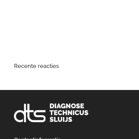
meer
Tesla Large Drive Unit – reparatie en
veelvoorkomende problemen
DTS Lopik lost lagergeluid problemen tractiemotor en
gear drive unit Kia en Hyundai EV op
Opgelost: zoemend en gierend geluid Audi e-tron
elektromotor
Recente reacties