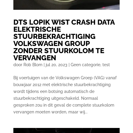
DTS LOPIK WIST CRASH DATA
ELEKTRISCHE
STUURBEKRACHTIGING
VOLKSWAGEN GROUP
ZONDER STUURKOLOM TE
VERVANGEN
door
Rob Blom
|
jul 20, 2023
|
Geen categorie
,
test
Bij voertuigen van de Volkswagen Groep (VAG) vanaf
bouwjaar 2012 met elektrische stuurbekrachtiging
wordt tijdens een botsing automatisch de
stuurbekrachtiging uitgeschakeld. Normaal
gesproken zou in dit geval de complete stuurkolom
vervangen moeten worden, maar wij...