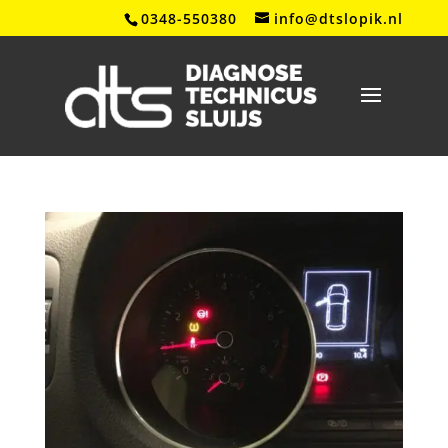
0348-550380
info@dtslopik.nl