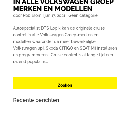
IN ALLE VOLKSWAGEN GROEP
MERKEN EN MODELLEN
door
Rob Blom
|
jun 17, 2021
|
Geen categorie
Autospecialist DTS Lopik kan de originele cruise
control in alle Volkswagen Groep-merken en
modellen waaronder de meer bewerkelijke
Volkswagen up!, Skoda CITIGO en SEAT Mii installeren
en programmeren. Cruise control is al lange tijd een
razend populaire...
Recente berichten
Renault Zoe (2e generatie) met oplaadproblemen? Dit
is wat er aan de hand is
Mercedes-Benz Vito W447 herkent contactsleutel niet