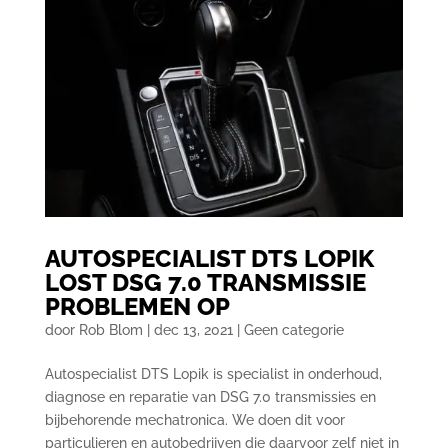
AUTOSPECIALIST DTS LOPIK
LOST DSG 7.0 TRANSMISSIE
PROBLEMEN OP
door
Rob Blom
|
dec 13, 2021
|
Geen categorie
Autospecialist DTS Lopik is specialist in onderhoud,
diagnose en reparatie van DSG 7.0 transmissies en
bijbehorende mechatronica. We doen dit voor
particulieren en autobedrijven die daarvoor zelf niet in