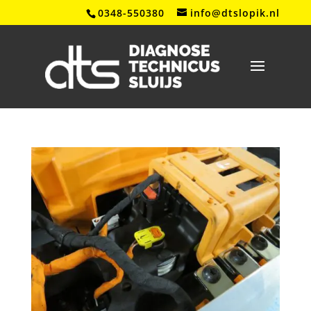
0348-550380
info@dtslopik.nl