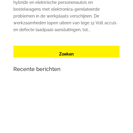
hybride en elektrische personenauto’s en
bestelwagens met elektronica-gerelateerde
problemen in de werkplaats verschijnen. De
werkzaamheden lopen uiteen van lege 12 Volt accu’s
en defecte laadpaal-aansluitingen, tot...
Recente berichten
Renault Zoe (2e generatie) met oplaadproblemen? Dit
is wat er aan de hand is
Mercedes-Benz Vito W447 herkent contactsleutel niet
meer
Tesla Large Drive Unit – reparatie en
veelvoorkomende problemen
DTS Lopik lost lagergeluid problemen tractiemotor en
gear drive unit Kia en Hyundai EV op