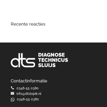
Opgelost: zoemend en gierend geluid Audi e-tron
elektromotor
Recente reacties
Contactinformatie

0348-55 0380

info@dtslopik.nl
0348-55 0380