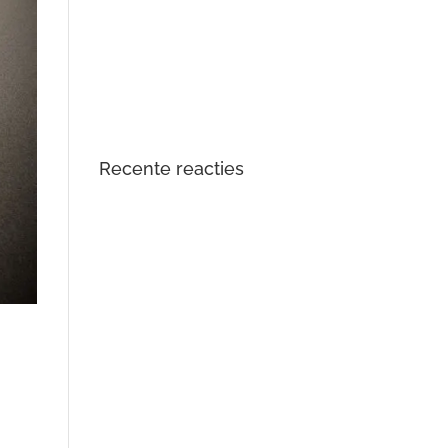
DTS Lopik lost lagergeluid
problemen tractiemotor en gear
drive unit Kia en Hyundai EV op
Opgelost: zoemend en gierend
geluid Audi e-tron elektromotor
Recente reacties