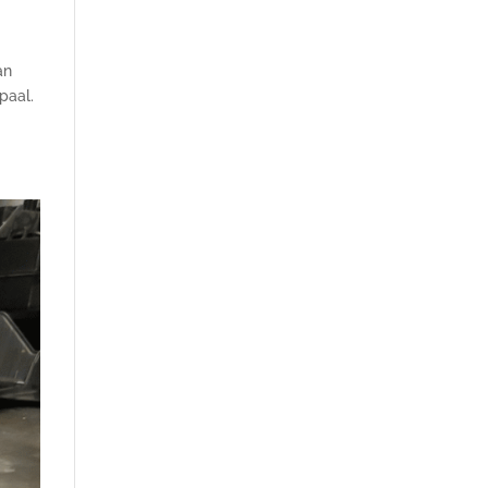
an
paal.