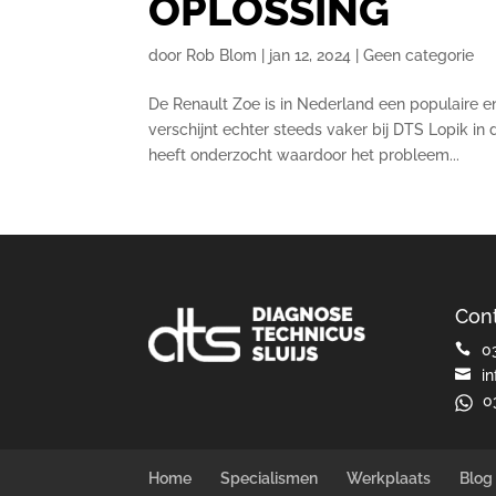
OPLOSSING
door
Rob Blom
|
jan 12, 2024
|
Geen categorie
De Renault Zoe is in Nederland een populaire e
verschijnt echter steeds vaker bij DTS Lopik i
heeft onderzocht waardoor het probleem...
Cont

0

i
0
Home
Specialismen
Werkplaats
Blog