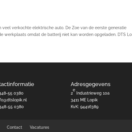
n veel verkochte elektrische auto. De Zoe van de eerste generatie
n de werkplaats omdat de batterij niet kan worden opgeladen. DTS Lo
actinformatie
Adresgegevens
e
348-55 0380
2
Industrieweg 10a
nfo@dtslopik.nl
3411 ME Lopik
348-55 0380
KvK: 94416389
Contact
Vacatures