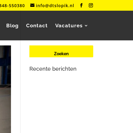
348-550380
info@dtslopik.nl
Blog
Contact
Vacatures
Recente berichten
Renault Zoe (2e generatie) met
oplaadproblemen? Dit is wat er
aan de hand is
Mercedes-Benz Vito W447
herkent contactsleutel niet meer
Tesla Large Drive Unit –
reparatie en veelvoorkomende
problemen