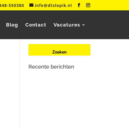
348-550380
info@dtslopik.nl
Blog
Contact
Vacatures
Recente berichten
Renault Zoe (2e generatie) met
oplaadproblemen? Dit is wat er
aan de hand is
Mercedes-Benz Vito W447
herkent contactsleutel niet meer
Tesla Large Drive Unit –
reparatie en veelvoorkomende
problemen