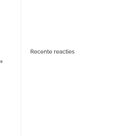
DTS Lopik lost lagergeluid
problemen tractiemotor en gear
drive unit Kia en Hyundai EV op
Opgelost: zoemend en gierend
geluid Audi e-tron elektromotor
Recente reacties