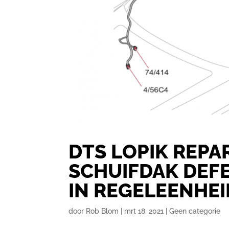
DTS LOPIK REPA
SCHUIFDAK DEF
IN REGELEENHEI
door
Rob Blom
|
mrt 18, 2021
|
Geen categorie