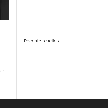
DTS Lopik lost lagergeluid
problemen tractiemotor en gear
drive unit Kia en Hyundai EV op
Opgelost: zoemend en gierend
geluid Audi e-tron elektromotor
Recente reacties
 en