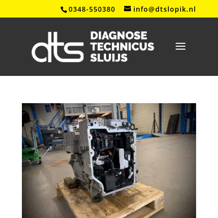
0348-550380
info@dtslopik.nl