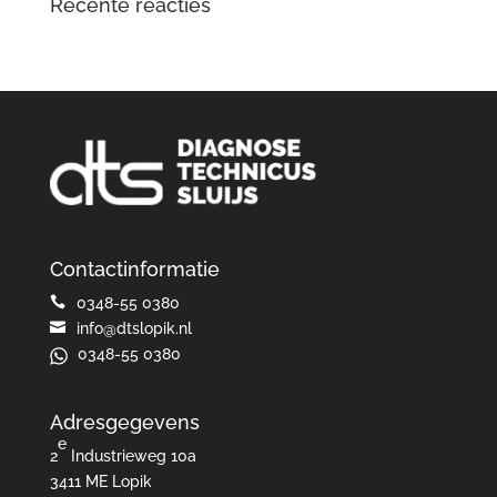
Recente reacties
Contactinformatie

0348-55 0380

info@dtslopik.nl
0348-55 0380
Adresgegevens
e
2
Industrieweg 10a
3411 ME Lopik