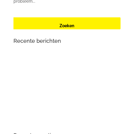
probleem...
Recente berichten
Renault Zoe (2e generatie) met oplaadproblemen? Dit
is wat er aan de hand is
Mercedes-Benz Vito W447 herkent contactsleutel niet
meer
Tesla Large Drive Unit – reparatie en
veelvoorkomende problemen
DTS Lopik lost lagergeluid problemen tractiemotor en
gear drive unit Kia en Hyundai EV op
Opgelost: zoemend en gierend geluid Audi e-tron
elektromotor