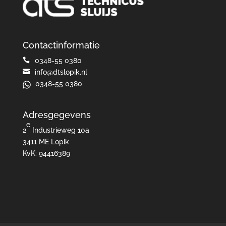
Contactinformatie

0348-55 0380

info@dtslopik.nl
0348-55 0380
Adresgegevens
e
2
Industrieweg 10a
3411 ME Lopik
KvK: 94416389