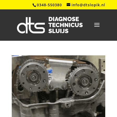
0348-550380
info@dtslopik.nl