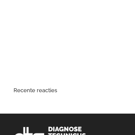
Renault Zoe (2e generatie) met oplaadproblemen? Dit
is wat er aan de hand is
Mercedes-Benz Vito W447 herkent contactsleutel niet
meer
Tesla Large Drive Unit – reparatie en
veelvoorkomende problemen
DTS Lopik lost lagergeluid problemen tractiemotor en
gear drive unit Kia en Hyundai EV op
Opgelost: zoemend en gierend geluid Audi e-tron
elektromotor
Recente reacties