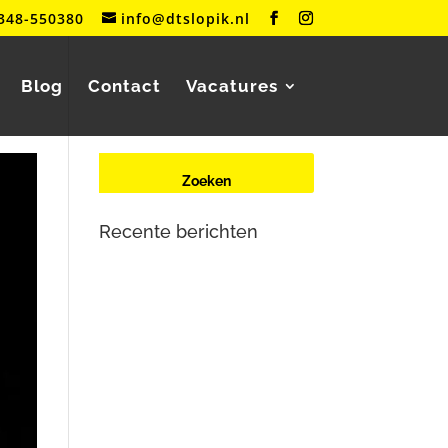
348-550380
info@dtslopik.nl
Blog
Contact
Vacatures
Recente berichten
Renault Zoe (2e generatie) met
oplaadproblemen? Dit is wat er
aan de hand is
Mercedes-Benz Vito W447
herkent contactsleutel niet meer
Tesla Large Drive Unit –
reparatie en veelvoorkomende
problemen