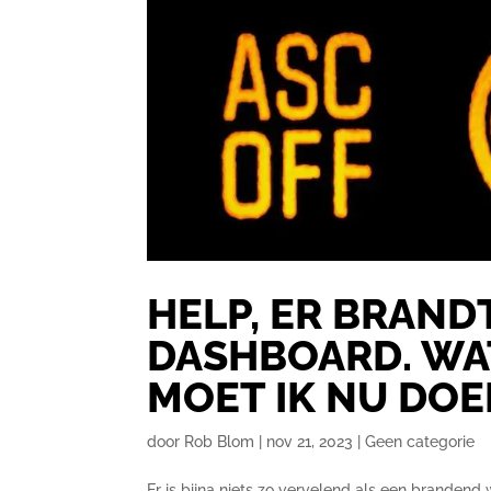
HELP, ER BRAND
DASHBOARD. WA
MOET IK NU DOE
door
Rob Blom
|
nov 21, 2023
|
Geen categorie
Er is bijna niets zo vervelend als een brande