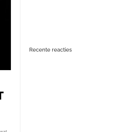
DTS Lopik lost lagergeluid
problemen tractiemotor en gear
drive unit Kia en Hyundai EV op
Opgelost: zoemend en gierend
geluid Audi e-tron elektromotor
Recente reacties
T
 wat