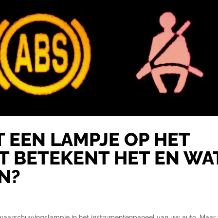
T EEN LAMPJE OP HET
T BETEKENT HET EN WA
N?
nd waarschuwingslampje in het instrumentenpaneel van uw auto. Maar