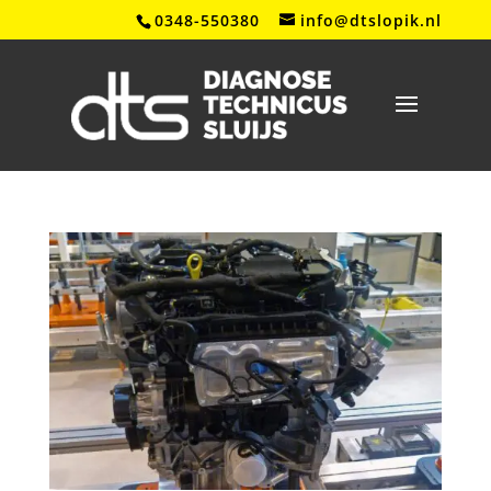
0348-550380
info@dtslopik.nl