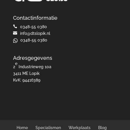
Contactinformatie

0348-55 0380

info@dtslopik.nl
0348-55 0380
Adresgegevens
e
2
Industrieweg 10a
3411 ME Lopik
KvK: 94416389
Home
Specialismen
Werkplaats
Blog