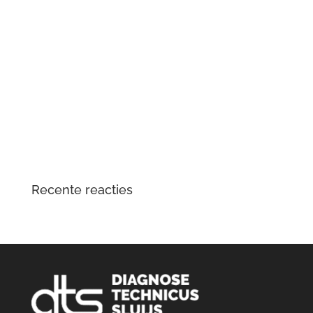
is wat er aan de hand is
Mercedes-Benz Vito W447 herkent contactsleutel niet
meer
Tesla Large Drive Unit – reparatie en
veelvoorkomende problemen
DTS Lopik lost lagergeluid problemen tractiemotor en
gear drive unit Kia en Hyundai EV op
Opgelost: zoemend en gierend geluid Audi e-tron
elektromotor
Recente reacties