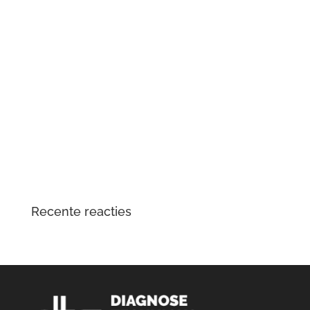
Renault Zoe (2e generatie) met oplaadproblemen? Dit
is wat er aan de hand is
Mercedes-Benz Vito W447 herkent contactsleutel niet
meer
Tesla Large Drive Unit – reparatie en
veelvoorkomende problemen
DTS Lopik lost lagergeluid problemen tractiemotor en
gear drive unit Kia en Hyundai EV op
Opgelost: zoemend en gierend geluid Audi e-tron
elektromotor
Recente reacties