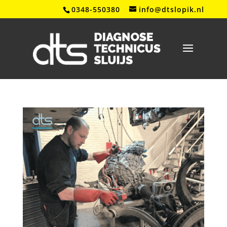
0348-550380
info@dtslopik.nl