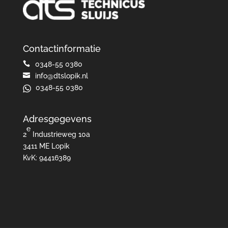
Contactinformatie

0348-55 0380

info@dtslopik.nl
0348-55 0380
Adresgegevens
e
2
Industrieweg 10a
3411 ME Lopik
KvK: 94416389