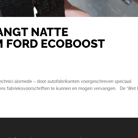
ANGT NATTE
EM FORD ECOBOOST
technici alsmede – door autofabrikanten voorgeschreven speciaal
ens fabrieksvoorschriften te kunnen en mogen vervangen. De ‘Wet B