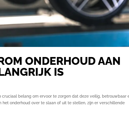
AROM ONDERHOUD AAN
LANGRIJK IS
 cruciaal belang om ervoor te zorgen dat deze veilig, betrouwbaar 
om het onderhoud over te slaan of uit te stellen, zijn er verschillende