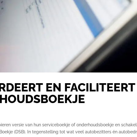
RDEERT EN FACILITEERT
RHOUDSBOEKJE
ieren versie van hun serviceboekje of onderhoudsboekje en schake
 Boekje (DSB). In tegenstelling tot wat veel autobezitters én autobedr