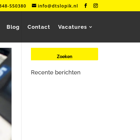
348-550380
info@dtslopik.nl
Blog
Contact
Vacatures
Recente berichten
Renault Zoe (2e generatie) met
oplaadproblemen? Dit is wat er
aan de hand is
Mercedes-Benz Vito W447
herkent contactsleutel niet meer
Tesla Large Drive Unit –
reparatie en veelvoorkomende
problemen