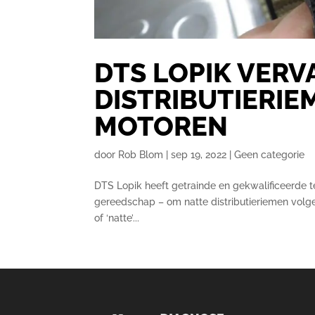
DTS LOPIK VERV
DISTRIBUTIERI
MOTOREN
door
Rob Blom
|
sep 19, 2022
|
Geen categorie
DTS Lopik heeft getrainde en gekwalificeerde 
gereedschap – om natte distributieriemen volg
of ‘natte’...