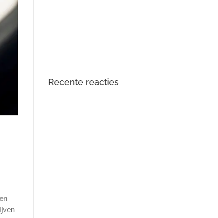
DTS Lopik lost lagergeluid
problemen tractiemotor en gear
drive unit Kia en Hyundai EV op
Opgelost: zoemend en gierend
geluid Audi e-tron elektromotor
Recente reacties
len
ijven