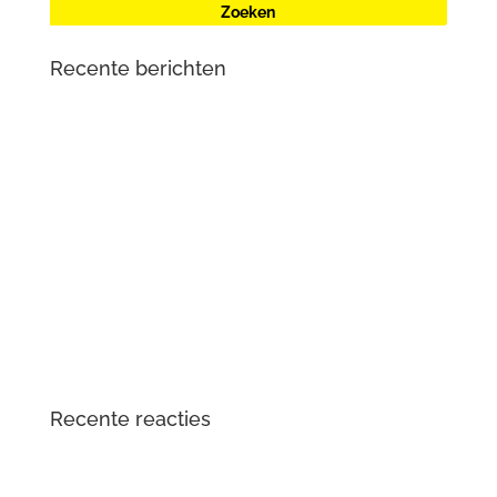
Recente berichten
Renault Zoe (2e generatie) met oplaadproblemen? Dit
is wat er aan de hand is
Mercedes-Benz Vito W447 herkent contactsleutel niet
meer
Tesla Large Drive Unit – reparatie en
veelvoorkomende problemen
DTS Lopik lost lagergeluid problemen tractiemotor en
gear drive unit Kia en Hyundai EV op
Opgelost: zoemend en gierend geluid Audi e-tron
elektromotor
Recente reacties