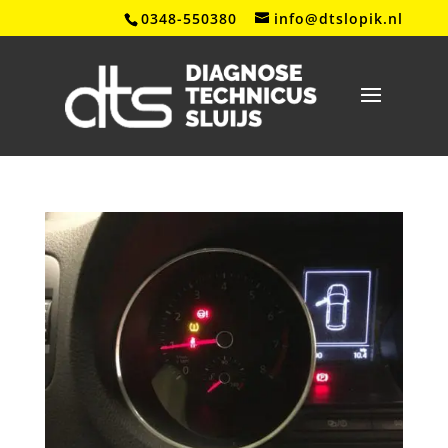
0348-550380
info@dtslopik.nl