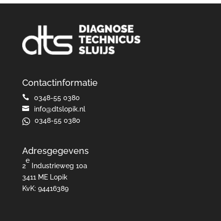
Contactinformatie

0348-55 0380

info@dtslopik.nl
0348-55 0380
Adresgegevens
e
2
Industrieweg 10a
3411 ME Lopik
KvK: 94416389