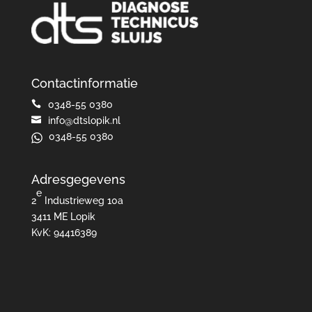
Contactinformatie

0348-55 0380

info@dtslopik.nl
0348-55 0380
Adresgegevens
e
2
Industrieweg 10a
3411 ME Lopik
KvK: 94416389