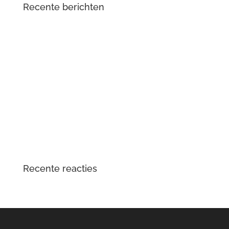
Recente berichten
Renault Zoe (2e generatie) met oplaadproblemen? Dit
is wat er aan de hand is
Mercedes-Benz Vito W447 herkent contactsleutel niet
meer
Tesla Large Drive Unit – reparatie en
veelvoorkomende problemen
DTS Lopik lost lagergeluid problemen tractiemotor en
gear drive unit Kia en Hyundai EV op
Opgelost: zoemend en gierend geluid Audi e-tron
elektromotor
Recente reacties