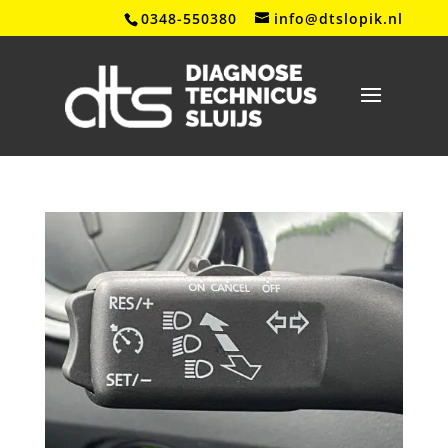
0348-550380
info@dtslopik.nl