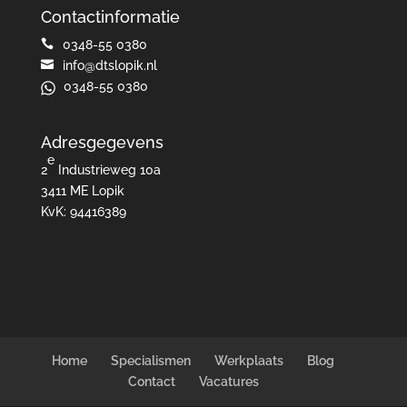
Contactinformatie

0348-55 0380

info@dtslopik.nl
0348-55 0380
Adresgegevens
e
2
Industrieweg 10a
3411 ME Lopik
KvK: 94416389
Home
Specialismen
Werkplaats
Blog
Contact
Vacatures