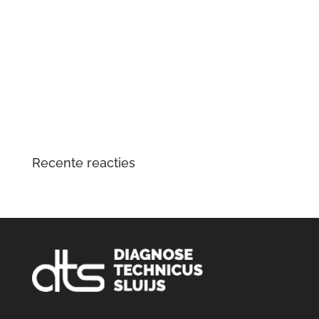
meer
Tesla Large Drive Unit – reparatie en
veelvoorkomende problemen
DTS Lopik lost lagergeluid problemen tractiemotor en
gear drive unit Kia en Hyundai EV op
Opgelost: zoemend en gierend geluid Audi e-tron
elektromotor
Recente reacties