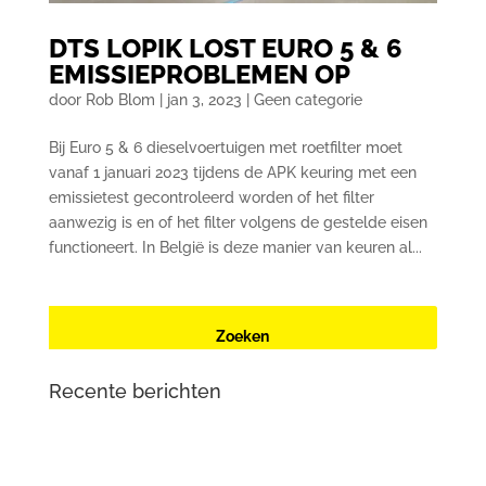
DTS LOPIK LOST EURO 5 & 6
EMISSIEPROBLEMEN OP
door
Rob Blom
|
jan 3, 2023
|
Geen categorie
Bij Euro 5 & 6 dieselvoertuigen met roetfilter moet
vanaf 1 januari 2023 tijdens de APK keuring met een
emissietest gecontroleerd worden of het filter
aanwezig is en of het filter volgens de gestelde eisen
functioneert. In België is deze manier van keuren al...
Recente berichten
Renault Zoe (2e generatie) met oplaadproblemen? Dit
is wat er aan de hand is
Mercedes-Benz Vito W447 herkent contactsleutel niet