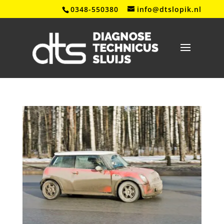
0348-550380
info@dtslopik.nl