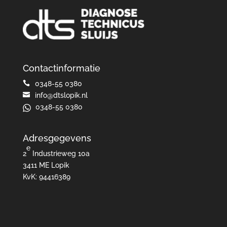
Contactinformatie

0348-55 0380

info@dtslopik.nl
0348-55 0380
Adresgegevens
e
2
Industrieweg 10a
3411 ME Lopik
KvK: 94416389