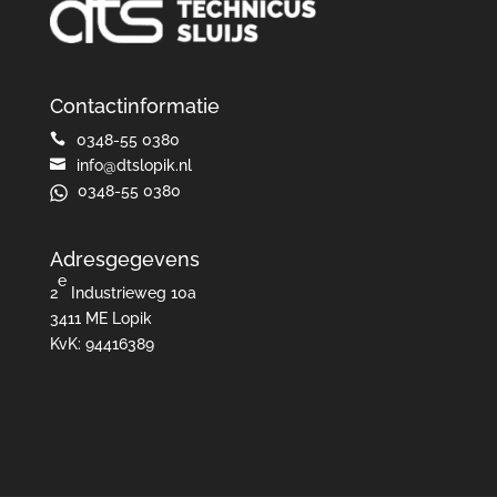
Contactinformatie

0348-55 0380

info@dtslopik.nl
0348-55 0380
Adresgegevens
e
2
Industrieweg 10a
3411 ME Lopik
KvK: 94416389