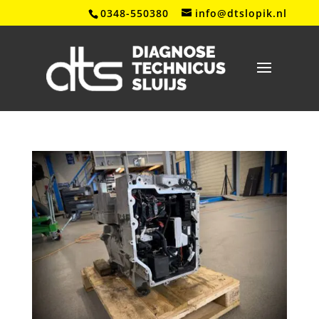
0348-550380
info@dtslopik.nl