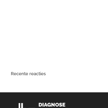
Renault Zoe (2e generatie) met oplaadproblemen? Dit
is wat er aan de hand is
Mercedes-Benz Vito W447 herkent contactsleutel niet
meer
Tesla Large Drive Unit – reparatie en
veelvoorkomende problemen
DTS Lopik lost lagergeluid problemen tractiemotor en
gear drive unit Kia en Hyundai EV op
Opgelost: zoemend en gierend geluid Audi e-tron
elektromotor
Recente reacties