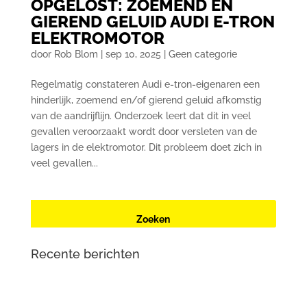
OPGELOST: ZOEMEND EN
GIEREND GELUID AUDI E-TRON
ELEKTROMOTOR
door
Rob Blom
|
sep 10, 2025
|
Geen categorie
Regelmatig constateren Audi e-tron-eigenaren een
hinderlijk, zoemend en/of gierend geluid afkomstig
van de aandrijflijn. Onderzoek leert dat dit in veel
gevallen veroorzaakt wordt door versleten van de
lagers in de elektromotor. Dit probleem doet zich in
veel gevallen...
Recente berichten
Renault Zoe (2e generatie) met oplaadproblemen? Dit
is wat er aan de hand is