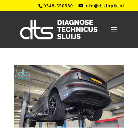
0348-550380
info@dtslopik.nl