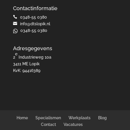
Contactinformatie

0348-55 0380

info@dtslopik.nl
0348-55 0380
Adresgegevens
e
2
Industrieweg 10a
3411 ME Lopik
KvK: 94416389
Home
Specialismen
Werkplaats
Blog
Contact
Vacatures