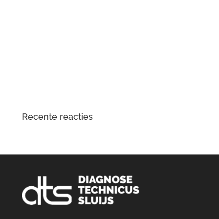
Mercedes-Benz Vito W447 herkent contactsleutel niet
meer
Tesla Large Drive Unit – reparatie en
veelvoorkomende problemen
DTS Lopik lost lagergeluid problemen tractiemotor en
gear drive unit Kia en Hyundai EV op
Opgelost: zoemend en gierend geluid Audi e-tron
elektromotor
Recente reacties